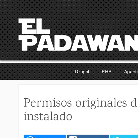
Pasar al contenido principal
Drupal
PHP
Apach
Permisos originales 
instalado