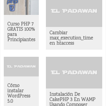
Páginas
Curso PHP 7
GRATIS 100%
Cambiar
para
max_execution_time
Principiantes
en htaccess
Cómo
instalar
Instalación De
WordPress
CakePHP 3 En WAMP
5.0
Usando Composer