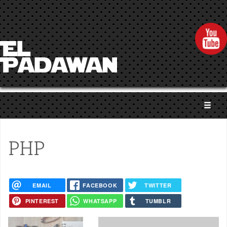
Pasar al contenido principal
PHP
EMAIL
FACEBOOK
TWITTER
PINTEREST
WHATSAPP
TUMBLR