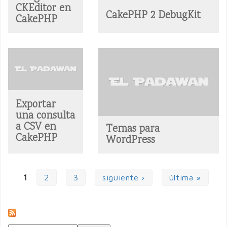
CKEditor en
CakePHP 2 DebugKit
CakePHP
Exportar
una consulta
a CSV en
Temas para
CakePHP
WordPress
1
2
3
siguiente ›
última »