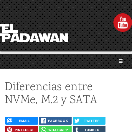
Pasar al contenido principal
Diferencias entre
NVMe, M.2 y SATA
EMAIL
FACEBOOK
TWITTER
PINTEREST
WHATSAPP
TUMBLR